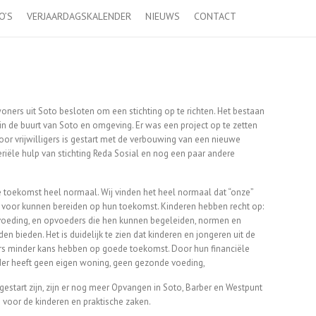
O’S
VERJAARDAGSKALENDER
NIEUWS
CONTACT
ers uit Soto besloten om een ​​stichting op te richten.
Het bestaan
k in de buurt van Soto en omgeving.
Er was een project op te zetten
oor vrijwilligers is gestart met de verbouwing van een nieuwe
riële hulp van stichting Reda Sosial en nog een paar andere
de toekomst heel normaal.
Wij vinden het heel normaal dat “onze”
 voor kunnen bereiden op hun toekomst.
Kinderen hebben recht op:
 voeding, en opvoeders die hen kunnen begeleiden, normen en
den bieden.
Het is duidelijk te zien dat kinderen en jongeren uit de
ers minder kans hebben op goede toekomst.
Door hun financiële
er heeft geen eigen woning, geen gezonde voeding,
tart zijn, zijn er nog meer Opvangen in Soto, Barber en Westpunt
 voor de kinderen en praktische zaken.