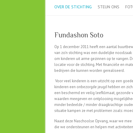
OVER DE STICHTING
STEUN ONS
FOT
Fundashon Soto
Op 1 december 2011 heeft een aantal buurtbewon
​​van zo’n stichting was een duidelijke noodzaa
om kinderen uit arme gezinnen op te vangen.
D
locatie voor de stichting.
Met financiële en mate
bedrijven die kunnen worden gerealiseerd.
Voor veel kinderen is een uitzicht op een goe
kinderen een onbezorgde jeugd hebben en zich
een beschermd en veilig leefklimaat, gezonde
waarden meegeven en ontplooiing mogelijkhe
minder bedeelde / minder draagkrachtige oud
situatie kampen ze met problemen zoals: moed
Naast deze Naschoolse Opvang, waar we mee ges
die we ondersteunen en helpen met activiteiten